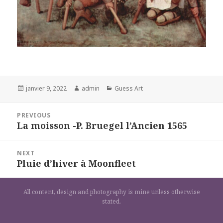
Posted
Author
Categories
janvier 9, 2022
admin
Guess Art
on
Navigation
PREVIOUS
de
La moisson -P. Bruegel l’Ancien 1565
Previous
l’article
post:
NEXT
Pluie d’hiver à Moonfleet
Next
post:
All content, design and photography is mine unless otherwise
stated.