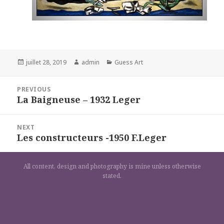
Posted
Author
Categories
juillet 28, 2019
admin
Guess Art
on
Navigation
PREVIOUS
de
La Baigneuse – 1932 Leger
Previous
l’article
post:
NEXT
Les constructeurs -1950 F.Leger
Next
post:
All content, design and photography is mine unless otherwise
stated.