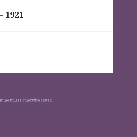
– 1921
 mine unless otherwise stated.