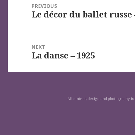
de
PREVIOUS
Le décor du ballet russe 
l’article
Previous
post:
NEXT
La danse – 1925
Next
post:
All content, design and photography is