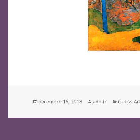
Posted
Author
Categori
décembre 16, 2018
admin
Guess Ar
on