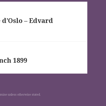
e d’Oslo – Edvard
unch 1899
 mine unless otherwise stated.