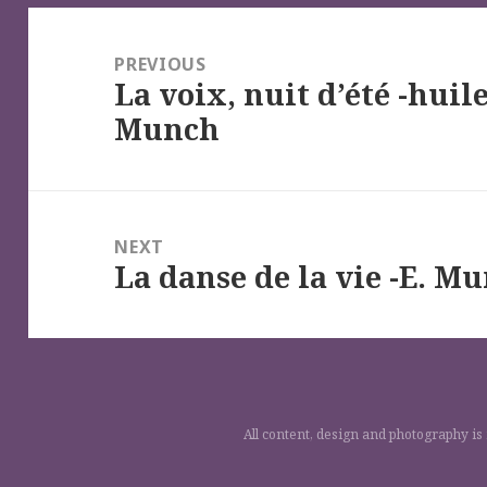
Navigation
de
PREVIOUS
La voix, nuit d’été -huil
l’article
Previous
Munch
post:
NEXT
La danse de la vie -E. M
Next
post:
All content, design and photography is