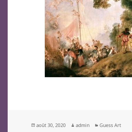
Posted
Author
Categories
août 30, 2020
admin
Guess Art
on