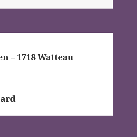
en – 1718 Watteau
nard