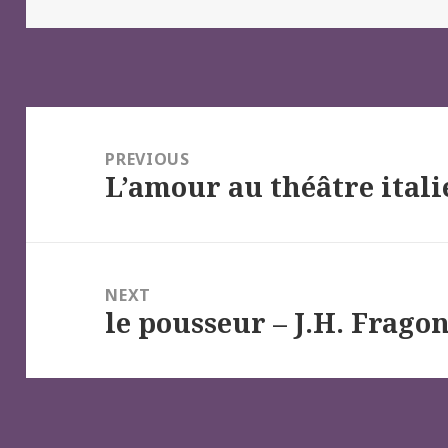
Navigation
de
PREVIOUS
L’amour au théâtre itali
l’article
Previous
post:
NEXT
le pousseur – J.H. Frago
Next
post: