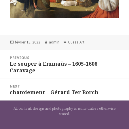
Posted
Author
Categories
février 13, 2022
admin
Guess Art
on
Navigation
PREVIOUS
de
Le souper à Emmaüs – 1605-1606
Previous
l’article
Caravage
post:
NEXT
chatoiement – Gérard Ter Borch
Next
post:
All content, design and photography is mine unless otherwise
stated.