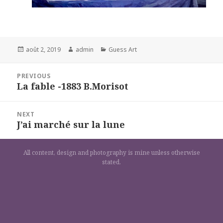
Posted
Author
Categories
août 2, 2019
admin
Guess Art
on
Navigation
PREVIOUS
de
La fable -1883 B.Morisot
Previous
l’article
post:
NEXT
J’ai marché sur la lune
Next
post:
All content, design and photography is mine unless otherwise
stated.