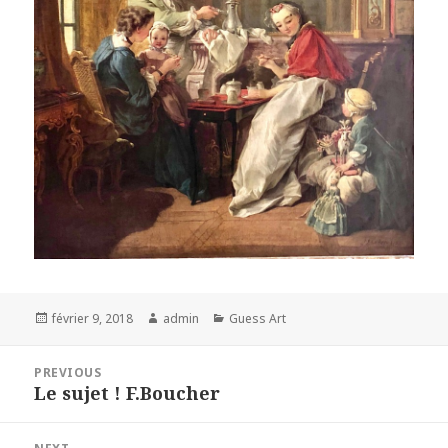
Posted
Author
Categories
février 9, 2018
admin
Guess Art
on
Navigation
PREVIOUS
de
Le sujet ! F.Boucher
Previous
l’article
post: