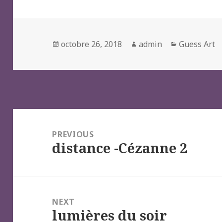
Posted
Author
Categories
octobre 26, 2018
admin
Guess Art
on
Navigation
de
PREVIOUS
distance -Cézanne 2
l’article
Previous
post:
NEXT
lumières du soir
Next