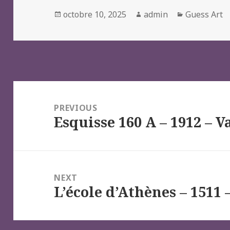
Posted
Author
Categories
octobre 10, 2025
admin
Guess Art
on
Navigation
de
PREVIOUS
Esquisse 160 A – 1912 – 
l’article
Previous
post:
NEXT
L’école d’Athènes – 1511
Next
post: