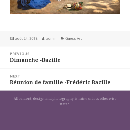
Posted
Author
Categories
août 24, 2018
admin
Guess Art
on
Navigation
PREVIOUS
de
Dimanche -Bazille
Previous
l’article
post:
NEXT
Réunion de famille -Frédéric Bazille
Next
post:
All content, design and photography is mine unless otherwise
stated.