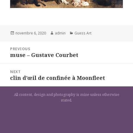
Posted
Author
Categories
novembre 6, 2020
admin
Guess Art
on
Navigation
PREVIOUS
de
muse – Gustave Courbet
Previous
l’article
post:
NEXT
clin d’œil de confinée à Moonfleet
Next
post:
All content, design and photography is mine unless otherwise
stated.