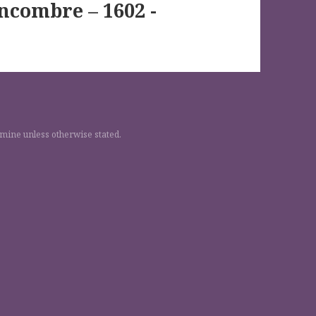
ncombre – 1602 -
 mine unless otherwise stated.