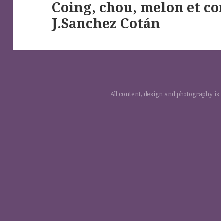
Coing, chou, melon et co
Next
J.Sanchez Cotán
post:
All content, design and photography is