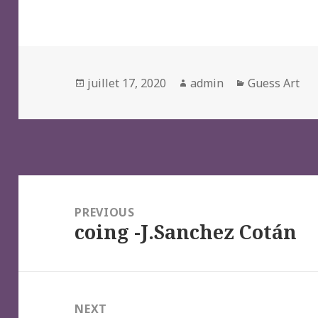
Posted
Author
Categories
juillet 17, 2020
admin
Guess Art
on
Navigation
de
PREVIOUS
coing -J.Sanchez Cotán
l’article
Previous
post:
NEXT