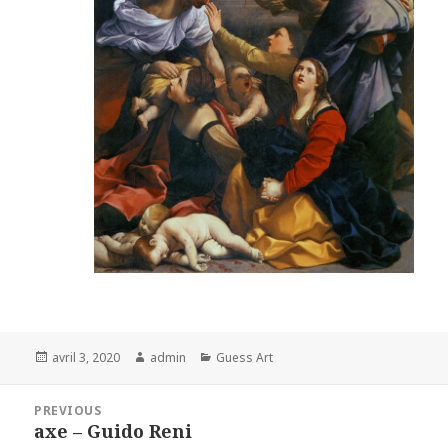
Posted
Author
Categories
avril 3, 2020
admin
Guess Art
on
Navigation
PREVIOUS
de
axe – Guido Reni
Previous
l’article