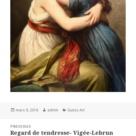
Posted
Author
Categories
mars 9, 2018
admin
Guess Art
on
Navigation
PREVIOUS
de
Regard de tendresse- Vigée-Lebrun
Previous