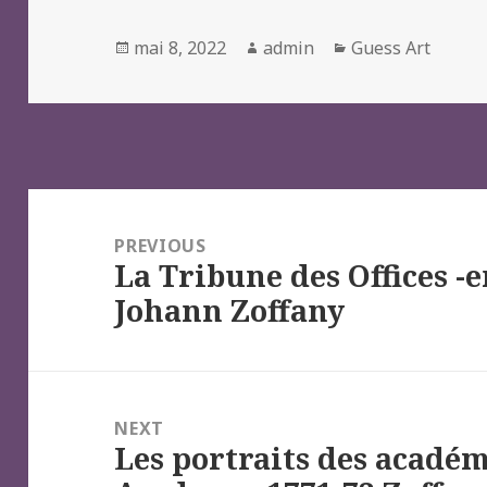
Posted
Author
Categories
mai 8, 2022
admin
Guess Art
on
Navigation
de
PREVIOUS
La Tribune des Offices -e
l’article
Previous
Johann Zoffany
post:
NEXT
Les portraits des académ
Next