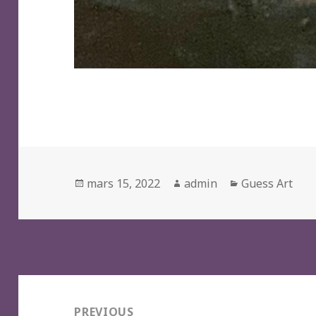
Posted
Author
Categories
mars 15, 2022
admin
Guess Art
on
Navigation
de
PREVIOUS