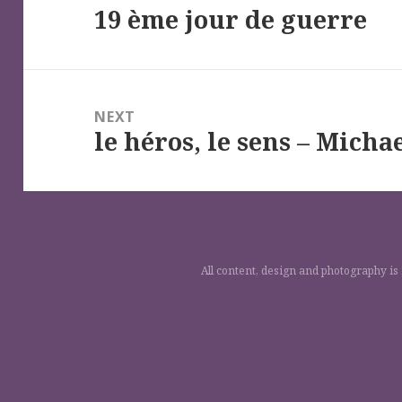
19 ème jour de guerre
l’article
Previous
post:
NEXT
le héros, le sens – Micha
Next
post:
All content, design and photography is