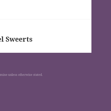
el Sweerts
 mine unless otherwise stated.