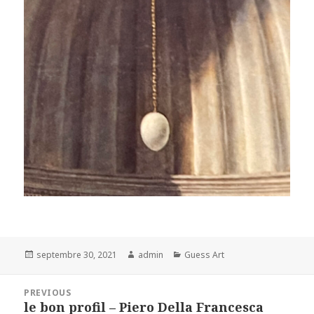
Posted
Author
Categories
septembre 30, 2021
admin
Guess Art
on
Navigation
PREVIOUS
de
le bon profil – Piero Della Francesca
Previous