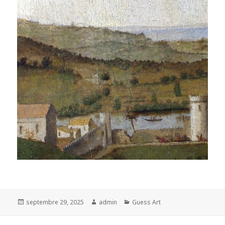
Posted
Author
Categories
septembre 29, 2025
admin
Guess Art
on
Navigation