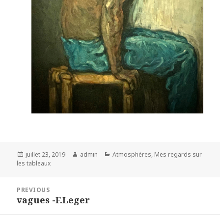
Posted
Author
Categories
juillet 23, 2019
admin
Atmosphères
,
Mes regards sur
on
les tableaux
Navigation
PREVIOUS
de
vagues -F.Leger
Previous
l’article
post: