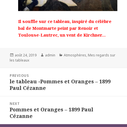
Il souffle sur ce tableau, inspiré du célèbre
bal de Montmarte peint par Renoir et
Toulouse-Lautrec, un vent de Kirchner…
Posted
Author
Categories
août 24, 2019
admin
Atmosphères
,
Mes regards sur
on
les tableaux
Navigation
PREVIOUS
de
le tableau -Pommes et Oranges – 1899
Previous
l’article
Paul Cézanne
post:
NEXT
Pommes et Oranges – 1899 Paul
Next
Cézanne
post: