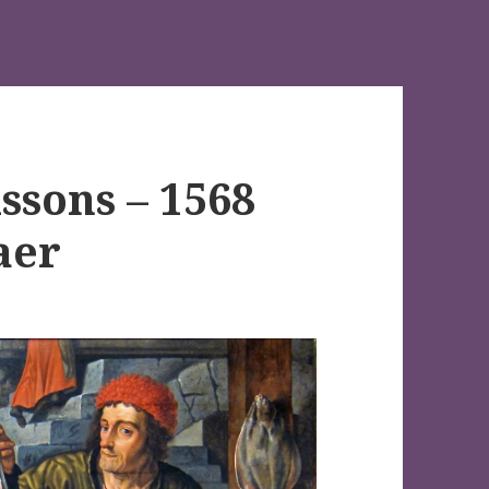
ssons – 1568
aer