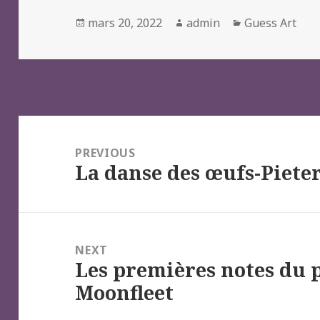
Posted
Author
Categories
mars 20, 2022
admin
Guess Art
on
Navigation
de
PREVIOUS
La danse des œufs-Piete
l’article
Previous
post:
NEXT
Les premières notes du 
Next
Moonfleet
post: