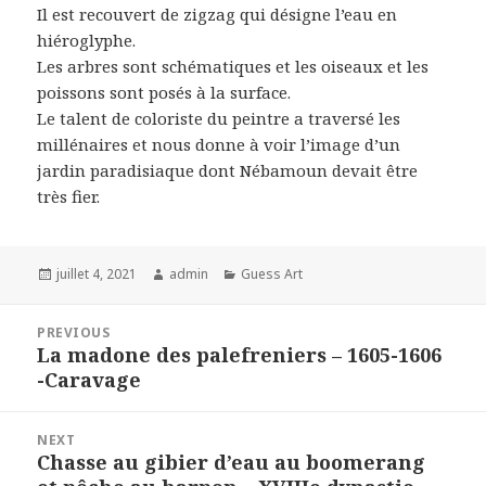
Il est recouvert de zigzag qui désigne l’eau en
hiéroglyphe.
Les arbres sont schématiques et les oiseaux et les
poissons sont posés à la surface.
Le talent de coloriste du peintre a traversé les
millénaires et nous donne à voir l’image d’un
jardin paradisiaque dont Nébamoun devait être
très fier.
Posted
Author
Categories
juillet 4, 2021
admin
Guess Art
on
Navigation
PREVIOUS
de
La madone des palefreniers – 1605-1606
Previous
l’article
-Caravage
post:
NEXT
Chasse au gibier d’eau au boomerang
Next