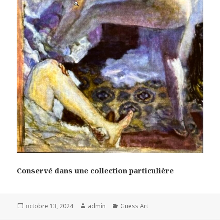
Conservé dans une collection particulière
Posted
Author
Categories
octobre 13, 2024
admin
Guess Art
on