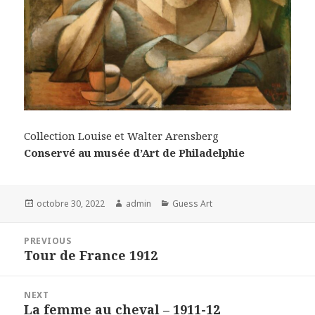
Collection Louise et Walter Arensberg
Conservé au musée d’Art de Philadelphie
Posted
Author
Categories
octobre 30, 2022
admin
Guess Art
on
Navigation
PREVIOUS
de
Tour de France 1912
Previous
l’article
post:
NEXT
La femme au cheval – 1911-12
Next