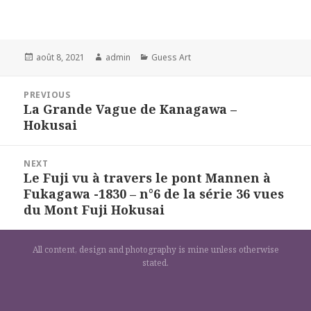
Posted
Author
Categories
août 8, 2021
admin
Guess Art
on
Navigation
PREVIOUS
de
La Grande Vague de Kanagawa –
Previous
l’article
Hokusai
post:
NEXT
Le Fuji vu à travers le pont Mannen à
Next
Fukagawa -1830 – n°6 de la série 36 vues
post:
du Mont Fuji Hokusai
All content, design and photography is mine unless otherwise
stated.