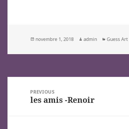
Posted
Author
Categorie
novembre 1, 2018
admin
Guess Art
on
Navigation
de
PREVIOUS
les amis -Renoir
l’article
Previous
post: