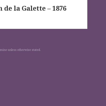
 de la Galette – 1876
 mine unless otherwise stated.