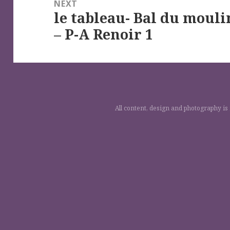
NEXT
le tableau- Bal du moulin
Next
– P-A Renoir 1
post:
All content, design and photography is