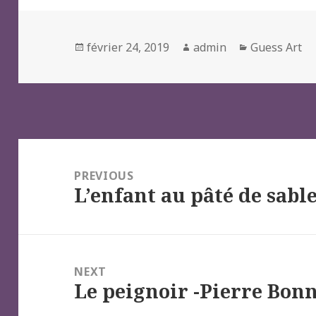
Posted
Author
Categories
février 24, 2019
admin
Guess Art
on
Navigation
de
PREVIOUS
L’enfant au pâté de sabl
l’article
Previous
post:
NEXT
Le peignoir -Pierre Bon
Next
post: