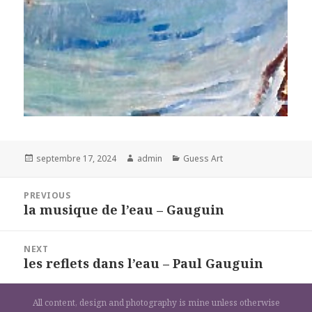
Posted
Author
Categories
septembre 17, 2024
admin
Guess Art
on
Navigation
PREVIOUS
de
la musique de l’eau – Gauguin
Previous
l’article
post:
NEXT
les reflets dans l’eau – Paul Gauguin
Next
post:
All content, design and photography is mine unless otherwise