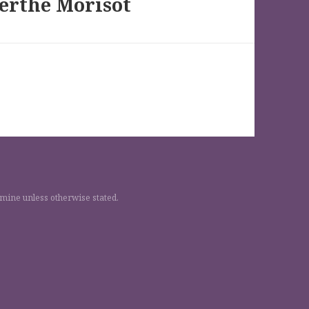
Berthe Morisot
 mine unless otherwise stated.