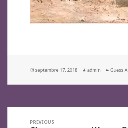
Posted
Author
Categor
septembre 17, 2018
admin
Guess A
on
Navigation
de
PREVIOUS