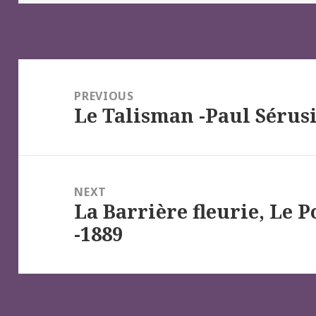
Navigation
de
PREVIOUS
Le Talisman -Paul Sérus
l’article
Previous
post:
NEXT
La Barrière fleurie, Le 
Next
-1889
post: