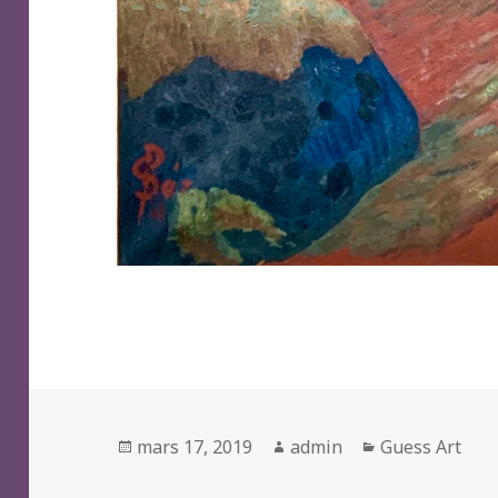
Posted
Author
Categories
mars 17, 2019
admin
Guess Art
on