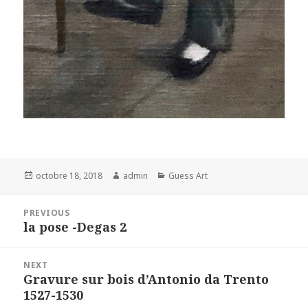
Posted
Author
Categories
octobre 18, 2018
admin
Guess Art
on
Navigation
PREVIOUS
de
la pose -Degas 2
Previous
l’article
post:
NEXT
Gravure sur bois d’Antonio da Trento
Next
1527-1530
post: