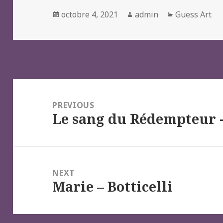
Posted
Author
Categories
octobre 4, 2021
admin
Guess Art
on
Navigation
de
PREVIOUS
Le sang du Rédempteur -
l’article
Previous
post:
NEXT
Marie – Botticelli
Next
post: