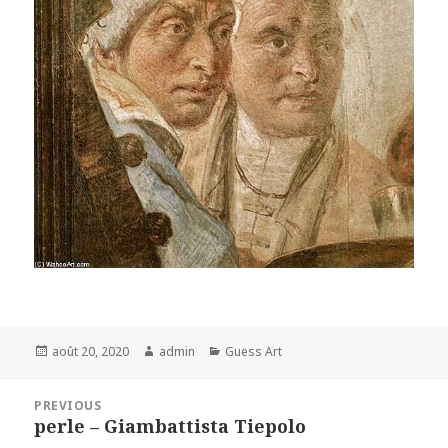
Posted
Author
Categories
août 20, 2020
admin
Guess Art
on
Navigation
PREVIOUS
de
perle – Giambattista Tiepolo
Previous
l’article