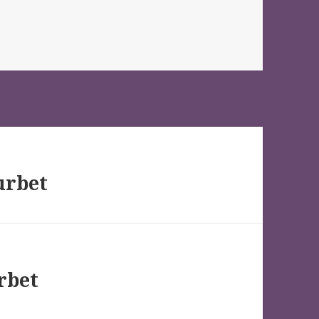
s
urbet
rbet