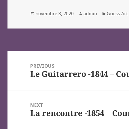
Posted
Author
Categorie
novembre 8, 2020
admin
Guess Art
on
Navigation
de
PREVIOUS
Le Guitarrero -1844 – Co
l’article
Previous
post:
NEXT
La rencontre -1854 – Cou
Next
post: