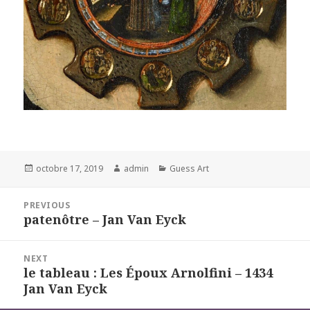
Posted
Author
Categories
octobre 17, 2019
admin
Guess Art
on
Navigation
PREVIOUS
de
patenôtre – Jan Van Eyck
Previous
l’article
post:
NEXT
le tableau : Les Époux Arnolfini – 1434
Next
Jan Van Eyck
post: