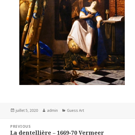
Posted
Author
Categories
juillet 5, 2020
admin
Guess Art
on
Navigation
PREVIOUS
de
La dentellière – 1669-70 Vermeer
Previous