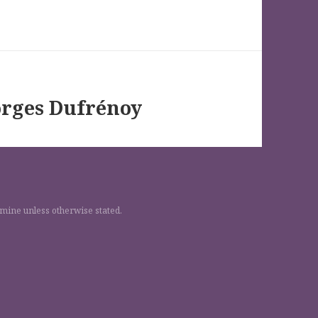
eorges Dufrénoy
 mine unless otherwise stated.