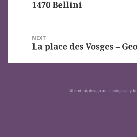
1470 Bellini
post:
NEXT
La place des Vosges – G
Next
post:
All content, design and photography is