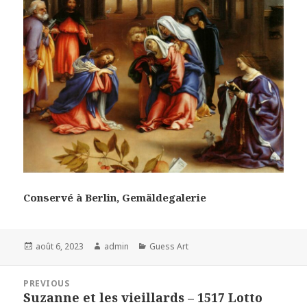
Conservé à Berlin, Gemäldegalerie
Posted
Author
Categories
août 6, 2023
admin
Guess Art
on
Navigation
PREVIOUS
de
Suzanne et les vieillards – 1517 Lotto
Previous
l’article