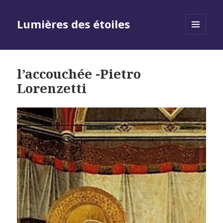
Lumières des étoiles
MENU
AND
WIDGETS
l’accouchée -Pietro
Lorenzetti