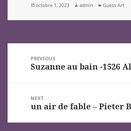
Posted
Author
Categories
octobre 1, 2023
admin
Guess Art
on
Navigation
de
PREVIOUS
Suzanne au bain -1526 A
l’article
Previous
post:
NEXT
un air de fable – Pieter
Next
post: