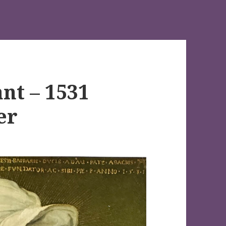
ant – 1531
er