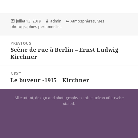
Posted
Author
Categories
juillet 13, 2019
admin
Atmosphères
,
Mes
on
photographies personnelles
Navigation
PREVIOUS
de
Scène de rue à Berlin – Ernst Ludwig
Previous
l’article
Kirchner
post:
NEXT
Le buveur -1915 – Kirchner
Next
post:
All content, design and photography is mine unless otherwise
stated.