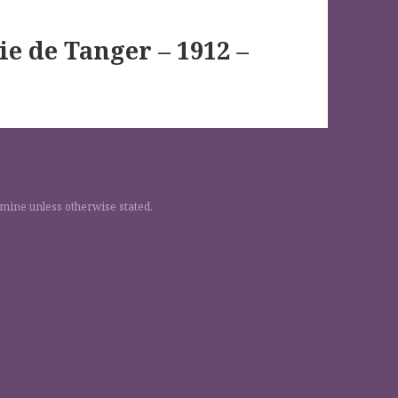
aie de Tanger – 1912 –
 mine unless otherwise stated.