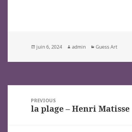
Posted
Author
Categories
juin 6, 2024
admin
Guess Art
on
Navigation
de
PREVIOUS
la plage – Henri Matisse
l’article
Previous
post: