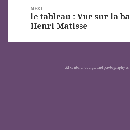
NEXT
le tableau : Vue sur la b
Next
Henri Matisse
post:
All content, design and photography is