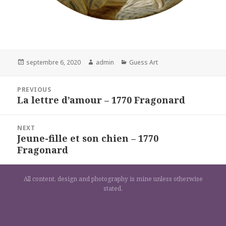
Posted
Author
Categories
septembre 6, 2020
admin
Guess Art
on
Navigation
PREVIOUS
de
La lettre d’amour – 1770 Fragonard
Previous
l’article
post:
NEXT
Jeune-fille et son chien – 1770
Next
Fragonard
post:
All content, design and photography is mine unless otherwise
stated.