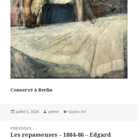
Conservé à Berlin
Posted
Author
Categories
juillet 5, 2026
admin
Guess Art
on
Navigation
PREVIOUS
de
Les repasseuses – 1884-86 – Edgard
Previous