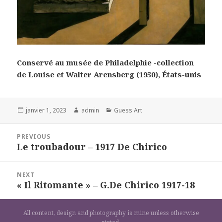
Conservé au musée de Philadelphie -collection
de Louise et Walter Arensberg (1950), États-unis
Posted
Author
Categories
janvier 1, 2023
admin
Guess Art
on
Navigation
PREVIOUS
de
Le troubadour – 1917 De Chirico
Previous
l’article
post:
NEXT
« Il Ritomante » – G.De Chirico 1917-18
Next
post:
All content, design and photography is mine unless otherwise