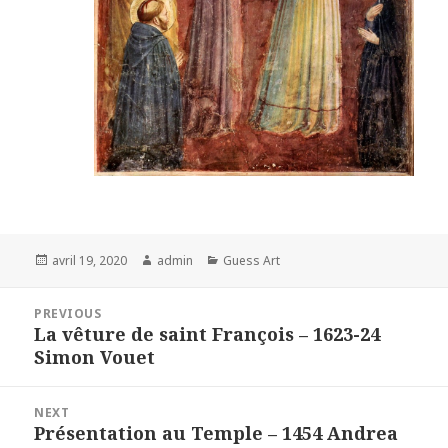
Posted
Author
Categories
avril 19, 2020
admin
Guess Art
on
Navigation
PREVIOUS
de
La vêture de saint François – 1623-24
Previous
l’article
Simon Vouet
post:
NEXT
Présentation au Temple – 1454 Andrea
Next