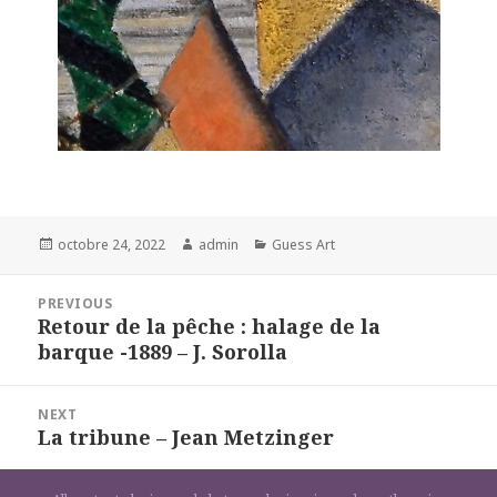
Posted
Author
Categories
octobre 24, 2022
admin
Guess Art
on
Navigation
PREVIOUS
de
Retour de la pêche : halage de la
Previous
l’article
barque -1889 – J. Sorolla
post:
NEXT
La tribune – Jean Metzinger
Next
post: