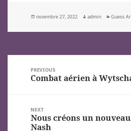
Posted
Author
Categori
novembre 27, 2022
admin
Guess Ar
on
Navigation
de
PREVIOUS
Combat aérien à Wytscha
l’article
Previous
post:
NEXT
Nous créons un nouveau
Next
Nash
post: