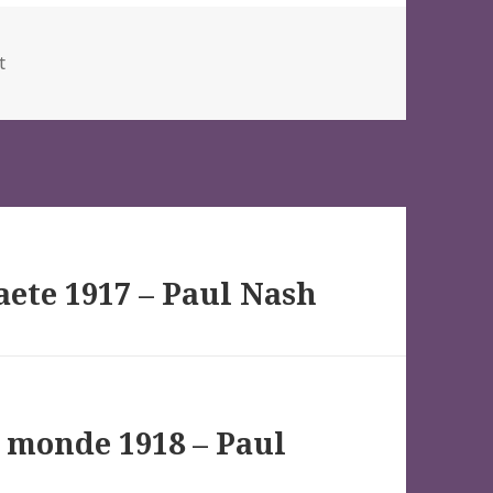
es
t
ete 1917 – Paul Nash
 monde 1918 – Paul