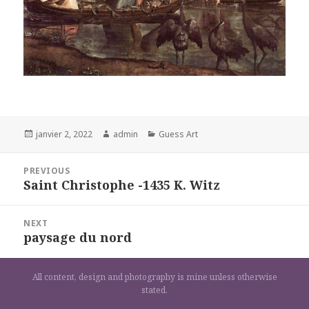
Posted
Author
Categories
janvier 2, 2022
admin
Guess Art
on
Navigation
PREVIOUS
de
Saint Christophe -1435 K. Witz
Previous
l’article
post:
NEXT
paysage du nord
Next
post:
All content, design and photography is mine unless otherwise
stated.